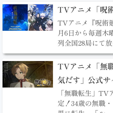
TVアニメ「呪
TVアニメ『呪術
月6日から毎週木曜
列全国28局にて
TVアニメ「無
気だす」公式サ
「無職転生」TVア
定！34歳の無職