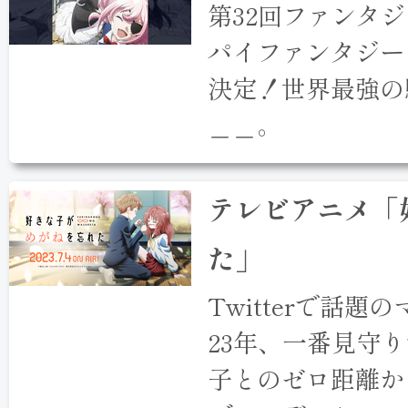
第32回ファンタ
パイファンタジー
決定！世界最強の
＿＿。
テレビアニメ「
た」
Twitterで話
23年、一番見守
子とのゼロ距離か