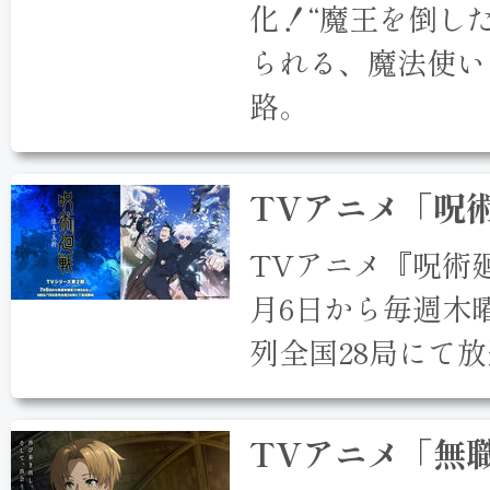
化！“魔王を倒し
られる、魔法使い
路。
TVアニメ「呪
TVアニメ『呪術
月6日から毎週木曜
列全国28局にて
TVアニメ「無