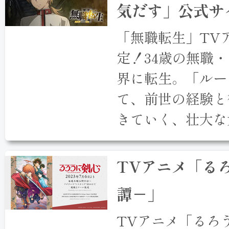
気だす」公式サ
「無職転生」TVア
定！34歳の無職
界に転生。「ルー
て、前世の経験と
きていく、壮大な
TVアニメ「る
譚－」
TVアニメ「るろ