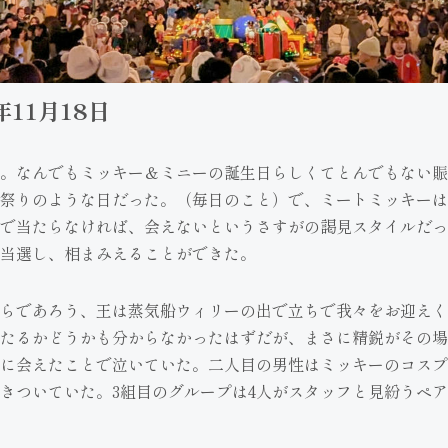
年11月18日
。なんでもミッキー＆ミニーの誕生日らしくてとんでもない賑
祭りのような日だった。（毎日のこと）で、ミートミッキーは
で当たらなければ、会えないというさすがの謁見スタイルだっ
当選し、相まみえることができた。
らであろう、王は蒸気船ウィリーの出で立ちで我々をお迎えく
たるかどうかも分からなかったはずだが、まさに精鋭がその場
に会えたことで泣いていた。二人目の男性はミッキーのコスプ
きついていた。3組目のグループは4人がスタッフと見紛うペ