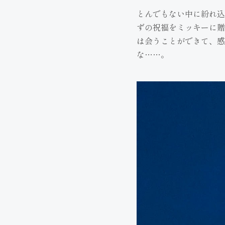
とんでもない中に紛れ込
ずの祝福をミッキーに贈
は会うことができて、感
な……。