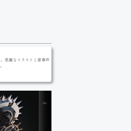
イト。美麗なイラストと豪華声
。