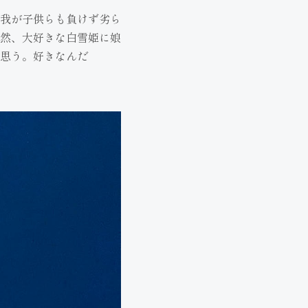
我が子供らも負けず劣ら
然、大好きな白雪姫に娘
思う。好きなんだ