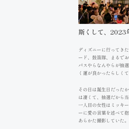
斯くして、2023
ディズニーに行ってきた
ード、鼓笛隊、まるでお
パスやらなんやらが抽選
く運が良かったらしくて
その日は誕生日だったか
は凄くて、抽選だから当
一人目の女性はミッキー
ーに愛の言葉を述べて抱
あらかた撮影していた。