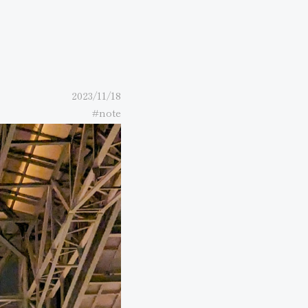
2023/11/18
#note